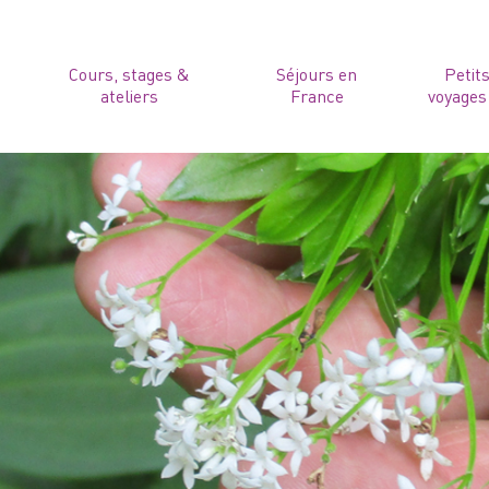
Cours, stages &
Séjours en
Petit
ateliers
France
voyages 