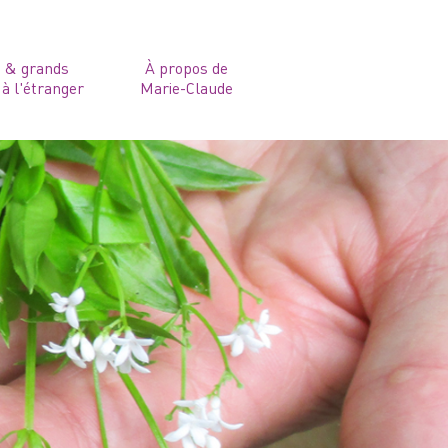
s & grands
À propos de
à l'étranger
Marie-Claude